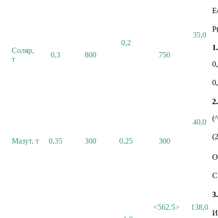
Е
Р
35,0
0,2
1.
Соляр,
0,3
800
750
т
0
0
2.
(
40,0
(
Мазут, т
0,35
300
0,25
300
О
С
3.
<562.5>
138,0
И