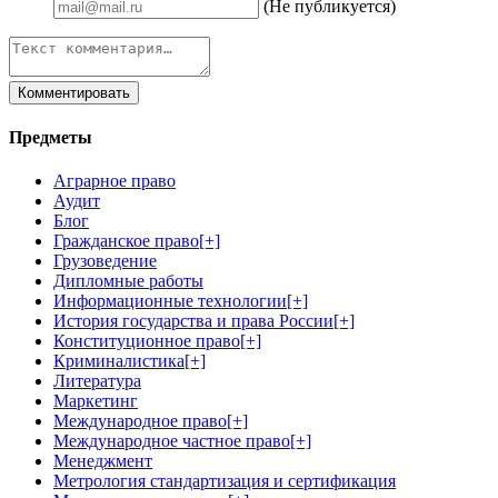
(Не публикуется)
Предметы
Аграрное право
Аудит
Блог
Гражданское право
[+]
Грузоведение
Дипломные работы
Информационные технологии
[+]
История государства и права России
[+]
Конституционное право
[+]
Криминалистика
[+]
Литература
Маркетинг
Международное право
[+]
Международное частное право
[+]
Менеджмент
Метрология стандартизация и сертификация