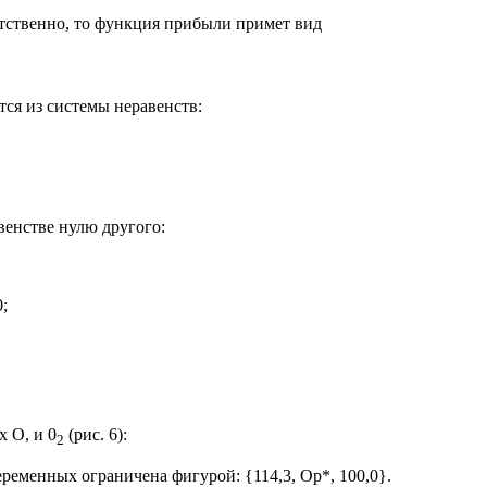
т­ственно, то функция прибыли примет вид
ся из системы неравенств:
ен­стве нулю другого:
;
 О, и 0
(рис. 6):
2
ре­менных ограничена фигурой: {114,3, Ор*, 100,0}.