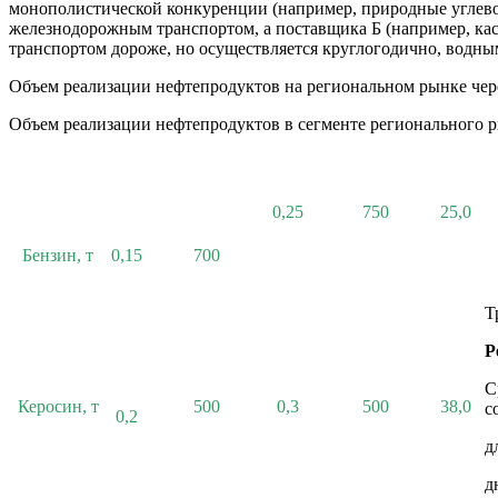
монополистической конкуренции (например, природные углево
железнодорожным транспортом, а поставщика Б (напри­мер, ка
транспортом дороже, но осуществляется круглогодично, водным
Объем реализации нефтепродуктов на региональном рынке через
Объем реализации нефтепродуктов в сегменте регионального 
0,25
750
25,0
Бензин, т
0,15
700
Т
Р
С
Керосин, т
500
0,3
500
38,0
с
0,2
д
д