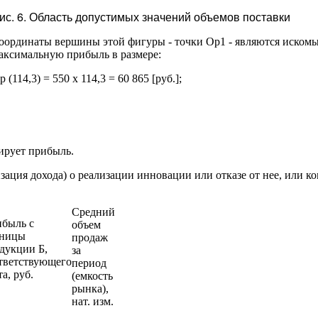
ис. 6. Область допустимых значений объемов поставки
оординаты вершины этой фигуры - точки Ор1 - являются иском
аксимальную прибыль в размере:
р (114,3) = 550 х 114,3 = 60 865 [руб.];
ирует прибыль.
изация дохода) о реализации инновации или отказе от нее, или
Средний
быль с
объем
иницы
продаж
дукции Б,
за
тветствующего
период
та, руб.
(емкость
рынка),
нат. изм.