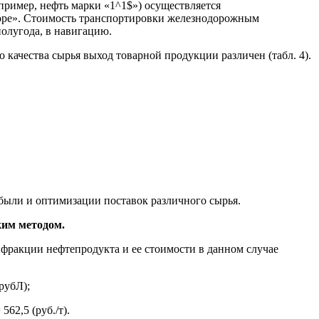
ример, нефть марки «1^1$») осуществляется
 море». Стоимость транспортировки железнодорожным
полугода, в навигацию.
качества сырья выход товарной продукции различен (табл. 4).
были и оптимизации поставок различного сырья.
ким методом.
фракции нефтепродукта и ее стоимости в данном случае
рубЛ);
562,5 (руб./т).