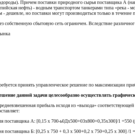
дороды). Причем поставки природного сырья поставщика А (нап
спийская нефть) - водным транспортом танкерами типа «река -
 - дешевле, но поставки могут производиться только в течение 
 собственную сбытовую сеть ограничен. Вследствие различного 
рынка
ребуется принять управленческое решение по максимизации при­
ешение данной задачи целесообразно осуществлять графичес
редневзвешенная прибыль исходя из «выхода» соответствующей 
оставляет:
ля поставщика А: [0,15 x 700-ь0Дх500+03х800+0,35х300]/1 =550 (
ня поставщика Б: [0,25 х 750 + 0,3 х 500+0,2 х 750+0,25 х 300] /1 = 