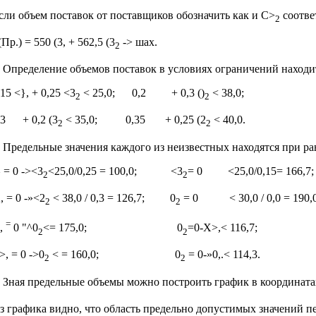
сли объем поставок от поставщиков обозначить как и С>
соотве
2
(Пр.) = 550 (3, + 562,5 (3
-> шах.
2
Определение объемов поставок в условиях ограничений находит
,15 <}, + 0,25 <3
< 25,0; 0,2 + 0,3 ()
< 38,0;
2
2
,3 + 0,2 (3
< 35,0; 0,35 + 0,25 (2
< 40,0.
2
2
Предельные значения каждого из неизвестных находятся при рав
^ = 0 -><3
<25,0/0,25 = 100,0; <3
= 0 <25,0/0,15= 166,7;
2
2
2, = 0 -»<2
< 38,0 / 0,3 = 126,7; 0
= 0 < 30,0 / 0,0 = 190,0
2
2
=
,
0 "^0
<= 175,0; 0
=0-Х>,< 116,7;
2
2
>, = 0 ->0
< = 160,0; 0
= 0-»0,.< 114,3.
2
2
Зная предельные объемы можно построить график в координатах
з графика видно, что область предельно допустимых значений пе