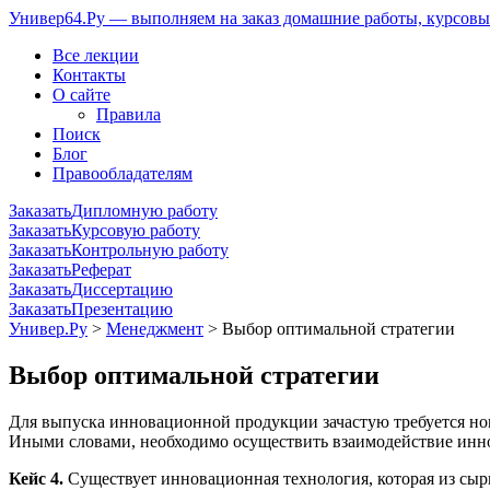
Универ64.Ру — выполняем на заказ домашние работы, курсовые
Все лекции
Контакты
О сайте
Правила
Поиск
Блог
Правообладателям
Заказать
Дипломную работу
Заказать
Курсовую работу
Заказать
Контрольную работу
Заказать
Реферат
Заказать
Диссертацию
Заказать
Презентацию
Универ.Ру
>
Менеджмент
> Выбор оптимальной стратегии
Выбор оптимальной стратегии
Для выпуска инновационной продукции зачастую требуется нов
Иными словами, необходимо осуществить взаимодействие инно
Кейс 4.
Существует инновационная технология, которая из сыр