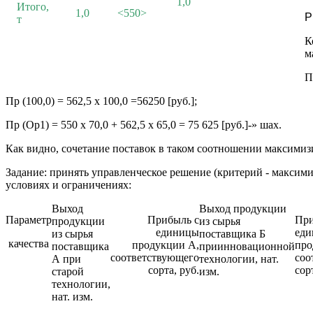
1,0
Итого,
1,0
<550>
Р
т
К
м
П
Пр (100,0) = 562,5 х 100,0 =56250 [руб.];
Пр (Ор1) = 550 х 70,0 + 562,5 х 65,0 = 75 625 [руб.]-» шах.
Как видно, сочетание поставок в таком соотношении максимиз
Задание: принять управленческое решение (критерий - максим
условиях и ограничениях:
Выход
Выход продукции
Параметр
Прибыль с
При
продукции
из сырья
единицы
ед
из сырья
поставщика Б
качества
продукции А,
про
поставщика
приинновационной
соответствующего
соо
А при
технологии, нат.
сорта, руб.
сор
старой
изм.
технологии,
нат. изм.