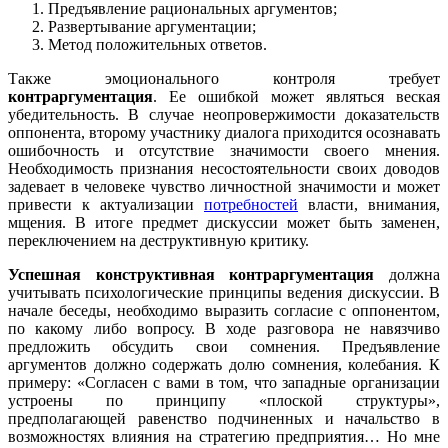
Предъявление рациональных аргументов;
Развертывание аргументации;
Метод положительных ответов.
Также эмоционального контроля требует
контраргументация
. Ее ошибкой может являться веская
убедительность. В случае неопровержимости доказательств
оппонента, второму участнику диалога приходится осознавать
ошибочность и отсутствие значимости своего мнения.
Необходимость признания несостоятельности своих доводов
задевает в человеке чувство личностной значимости и может
привести к актуализации
потребностей
власти, внимания,
мщения. В итоге предмет дискуссии может быть заменен,
переключением на деструктивную критику.
Успешная конструктивная контраргументация
должна
учитывать психологические принципы ведения дискуссии. В
начале беседы, необходимо выразить согласие с оппонентом,
по какому либо вопросу. В ходе разговора не навязчиво
предложить обсудить свои сомнения. Предъявление
аргументов должно содержать долю сомнения, колебания. К
примеру: «Согласен с вами в том, что западные организации
устроены по принципу «плоской структуры»,
предполагающей равенство подчиненных и начальство в
возможностях влияния на стратегию предприятия… Но мне