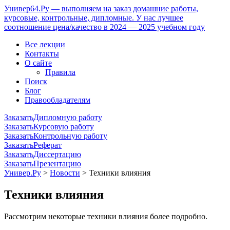
Универ64.Ру — выполняем на заказ домашние работы,
курсовые, контрольные, дипломные. У нас лучшее
соотношение цена/качество в 2024 — 2025 учебном году
Все лекции
Контакты
О сайте
Правила
Поиск
Блог
Правообладателям
Заказать
Дипломную работу
Заказать
Курсовую работу
Заказать
Контрольную работу
Заказать
Реферат
Заказать
Диссертацию
Заказать
Презентацию
Универ.Ру
>
Новости
> Техники влияния
Техники влияния
Рассмотрим некоторые техники влияния более подробно.