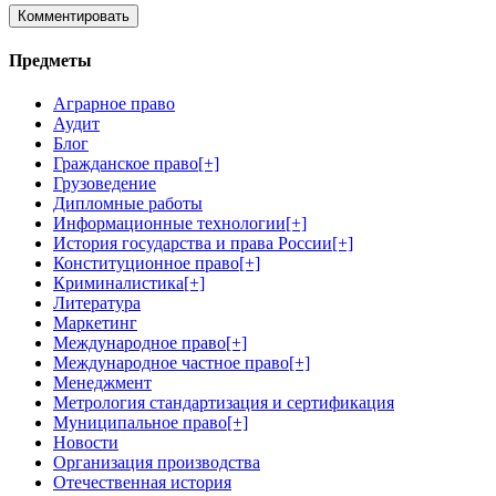
Предметы
Аграрное право
Аудит
Блог
Гражданское право
[+]
Грузоведение
Дипломные работы
Информационные технологии
[+]
История государства и права России
[+]
Конституционное право
[+]
Криминалистика
[+]
Литература
Маркетинг
Международное право
[+]
Международное частное право
[+]
Менеджмент
Метрология стандартизация и сертификация
Муниципальное право
[+]
Новости
Организация производства
Отечественная история