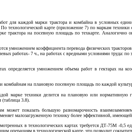
абот для каждой марки трактора и комбайна в условных едини
 По технологической карте (приложение 7) по маркам техники о
ке трактора на посевную площадь по техкарте. Аналогично оп
ются умножением коэффициента перевода физических тракторов 
вых работах- 7 ч., на работах с вредными условиями труда: по з
ах определяется умножением объема работ в гектарах на ко
и комбайнам на плановую посевную площадь по каждой культур
аждой марке техники делится на плановую или нормативную г
(таблица 3.8).
там может показать большую разномарочность взаимозамен
заменяет малозагруженную технику более эффективной, имеющейс
тренных в технологических картах требуется ДТ-75М -0,5 ед. и
щим операциям в технологической карте, что позволит сократит