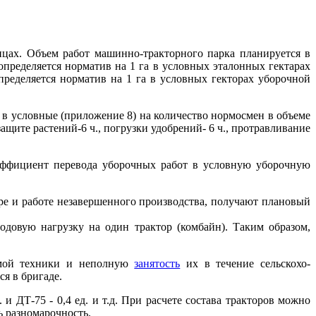
цах. Объем работ машинно-тракторного парка планируется в
пределяется норматив на 1 га в условных эталонных гектарах
ределяется норматив на 1 га в условных гекторах уборочной
в условные (приложение 8) на количество нормосмен в объеме
ащите растений-6 ч., погрузки удобрений- 6 ч., протравливание
эффициент перевода уборочных работ в условную уборочную
е и работе незавершенного производства, получают плановый
одовую нагрузку на один трактор (комбайн). Таким образом,
яемой техники и неполную
занятость
их в течение сельскохо-
я в бригаде.
 ДТ-75 - 0,4 ед. и т.д. При расчете состава тракторов можно
ь разномарочность.