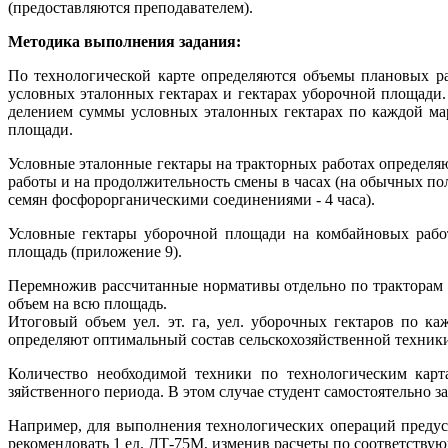
(предоставляются преподавателем).
Методика выполнения задания:
По технологической карте определяются объемы плановых р
условных эталонных гектарах и гектарах уборочной площади.
делением суммы условных эталонных гектарах по каждой мар
площади.
Условные эталонные гектары на тракторных работах определя
работы и на продолжительность смены в часах (на обычных поле
семян фосфорорганическими соединениями - 4 часа).
Условные гектары уборочной площади на комбайновых работ
площадь (приложение 9).
Перемножив рассчитанные нормативы отдельно по тракторам 
объем на всю площадь.
Итоговый объем уел. эт. га, уел. уборочных гектаров по к
определяют оптимальный состав сельскохозяйственной техники 
Количество необходимой техники по технологическим кар
зяйственного периода. В этом случае студент самостоятельно 
Например, для выполнения технологических операций предусмо
рекомендовать 1 ед. ДТ-75М, изменив расчеты по соответствую