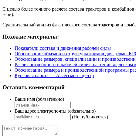
С целью более точного расчета состава тракторов и комбайно
зяби).
Сравнительный анализ фактического состава тракторов и комб
Похожие материалы:
Показатели состава и движения рабочей силы
Обоснование объемов и структуры кормов для фермы КР
Обоснование размеров, специализации и производствен
Расчет потребности в рабочей силе в растениеводческом 
Обоснование размера и производственной программы рас
Курсовая работа — Ассессмент-центр
Оставить комментарий
Ваше имя (обязательно)
Ваш адрес электропочты (обязательно)
(Не публикуется)