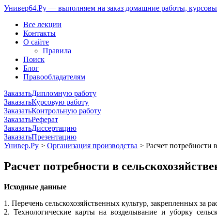
Универ64.Ру — выполняем на заказ домашние работы, курсовые
Все лекции
Контакты
О сайте
Правила
Поиск
Блог
Правообладателям
Заказать
Дипломную работу
Заказать
Курсовую работу
Заказать
Контрольную работу
Заказать
Реферат
Заказать
Диссертацию
Заказать
Презентацию
Универ.Ру
>
Организация производства
> Расчет потребности в
Расчет потребности в сельскохозяйстве
Исходные данные
1. Перечень сельскохозяйственных культур, закрепленных за р
2. Технологические карты на возделывание и уборку сельс