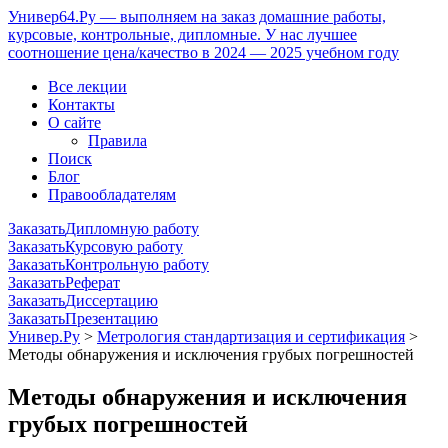
Универ64.Ру — выполняем на заказ домашние работы,
курсовые, контрольные, дипломные. У нас лучшее
соотношение цена/качество в 2024 — 2025 учебном году
Все лекции
Контакты
О сайте
Правила
Поиск
Блог
Правообладателям
Заказать
Дипломную работу
Заказать
Курсовую работу
Заказать
Контрольную работу
Заказать
Реферат
Заказать
Диссертацию
Заказать
Презентацию
Универ.Ру
>
Метрология стандартизация и сертификация
>
Методы обнаружения и исключения грубых погрешностей
Методы обнаружения и исключения
грубых погрешностей