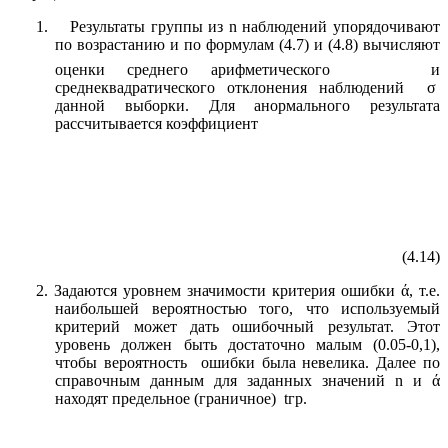
1. Результаты группы из n наблюдений упорядочивают
по возрастанию и по формулам (4.7) и (4.8) вычисляют
оценки среднего арифметического
и
среднеквадратического отклонения наблюдений σ
данной выборки. Для анормального результата
рассчитывается коэффициент
(4.14)
2. Задаются уровнем значимости критерия ошибки ά, т.е.
наибольшей вероятностью того, что используемый
критерий может дать ошибочный результат. Этот
уровень должен быть достаточно малым (0.05-0,1),
чтобы вероятность ошибки была невелика. Далее по
справочным данным для заданных значений n и ά
находят предельное (граничное) tгр.