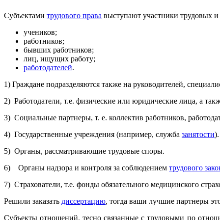
Субъектами
трудового права
выступают участники трудовых и 
учеников;
работников;
бывших работников;
лиц, ищущих работу;
работодателей
.
1) Граждане подразделяются также на руководителей, специал
2) Работодатели, т.е. физические или юридические лица, а та
3) Социальные партнеры, т. е. коллектив работников, работод
4) Государственные учреждения (например, служба
занятости
).
5) Органы, рассматривающие трудовые споры.
6) Органы надзора и контроля за соблюдением
трудового зако
7) Страхователи, т.е. фонды обязательного медицинского стр
Решили заказать
диссертацию
, тогда ваши лучшие партнеры эт
Субъекты отношений, тесно связанные с трудовыми по отноше