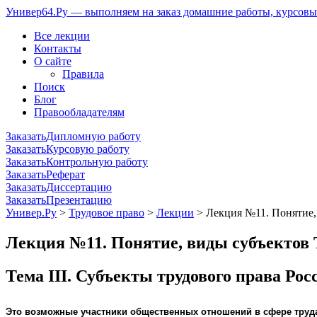
Универ64.Ру — выполняем на заказ домашние работы, курсовые
Все лекции
Контакты
О сайте
Правила
Поиск
Блог
Правообладателям
Заказать
Дипломную работу
Заказать
Курсовую работу
Заказать
Контрольную работу
Заказать
Реферат
Заказать
Диссертацию
Заказать
Презентацию
Универ.Ру
>
Трудовое право
>
Лекции
> Лекция №11. Понятие,
Лекция №11. Понятие, виды субъектов 
Тема III. Субъекты трудового права Ро
Это возможные участники общественных отношений в сфере труда