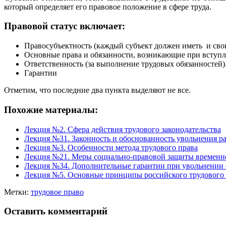
который определяет его правовое положение в сфере труда.
Правовой статус включает:
Правосубъектность (каждый субъект должен иметь и свои
Основные права и обязанности, возникающие при вступл
Ответственность (за выполнение трудовых обязанностей)
Гарантии
Отметим, что последние два пункта выделяют не все.
Похожие материалы:
Лекция №2. Сфера действия трудового законодательства
Лекция №31. Законность и обоснованность увольнения р
Лекция №3. Особенности метода трудового права
Лекция №21. Меры социально-правовой защиты временно
Лекция №34. Дополнительные гарантии при увольнении 
Лекция №5. Основные принципы российского трудового 
Метки:
трудовое право
Оставить комментарий