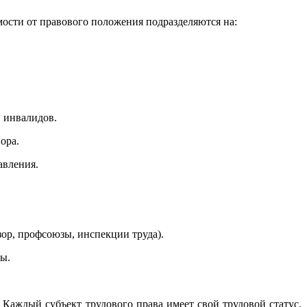
ости от правового положения подразделяются на:
, инвалидов.
ора.
авления.
зор, профсоюзы, инспекции труда).
ы.
Каждый субъект трудового права имеет свой трудовой статус,