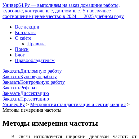
Универ64.Ру — выполняем на заказ домашние работы,
курсовые, контрольные, дипломные. У нас лучшее
соотношение цена/качество в 2024 — 2025 учебном году
Все лекции
Контакты
О сайте
Правила
Поиск
Блог
Правообладателям
Заказать
Дипломную работу
Заказать
Курсовую работу
Заказать
Контрольную работу
Заказать
Реферат
Заказать
Диссертацию
Заказать
Презентацию
Универ.Ру
>
Метрология стандартизация и сертификация
>
Методы измерения частоты
Методы измерения частоты
В связи используется широкий диапазон частот: от