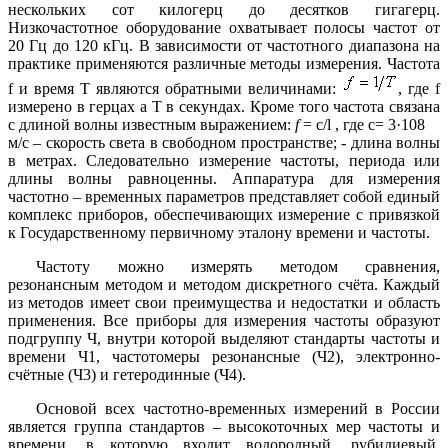
нескольких сот килогерц до десятков гигагерц.
Низкочастотное оборудование охватывает полосы частот от
20 Гц до 120 кГц. В зависимости от частотного диапазона на
практике применяются различные методы измерения. Частота
f и время Т являются обратными величинами:
, где f
измерено в герцах а Т в секундах. Кроме того частота связана
с длиной волны известным выражением:
f
= c/l , где с= 3·108
м/с – скорость света в свободном пространстве; - длина волны
в метрах. Следовательно измерение частоты, периода или
длины волны равноценны. Аппаратура для измерения
частотно – временных параметров представляет собой единый
комплекс приборов, обеспечивающих измерение с привязкой
к Государственному первичному эталону времени и частоты.
Частоту можно измерять методом сравнения,
резонансным методом и методом дискретного счёта. Каждый
из методов имеет свои преимущества и недостатки и область
применения. Все приборы для измерения частоты образуют
подгруппу Ч, внутри которой выделяют стандарты частоты и
времени Ч1, частотомеры резонансные (Ч2), электронно-
счётные (Ч3) и гетеродинные (Ч4).
Основой всех частотно-временных измерений в России
является группа стандартов – высокоточных мер частоты и
времени, в которую входит водородный, рубидиевый,