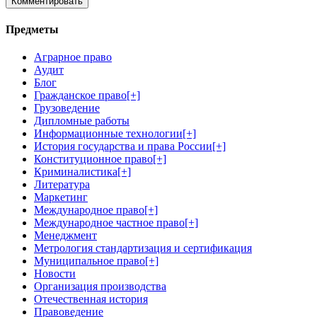
Предметы
Аграрное право
Аудит
Блог
Гражданское право
[+]
Грузоведение
Дипломные работы
Информационные технологии
[+]
История государства и права России
[+]
Конституционное право
[+]
Криминалистика
[+]
Литература
Маркетинг
Международное право
[+]
Международное частное право
[+]
Менеджмент
Метрология стандартизация и сертификация
Муниципальное право
[+]
Новости
Организация производства
Отечественная история
Правоведение