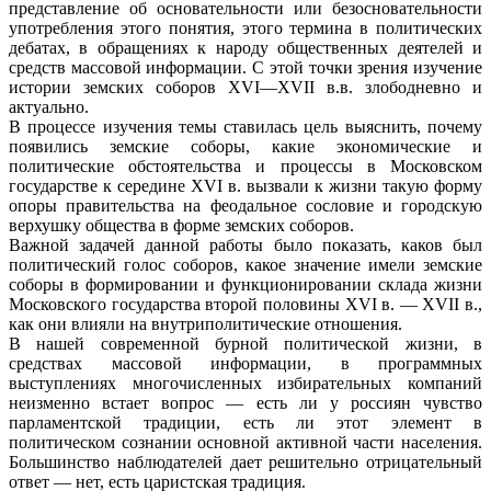
представление об основательности или безосновательности
употребления этого понятия, этого термина в политических
дебатах, в обращениях к народу общественных деятелей и
средств массовой информации. С этой точки зрения изучение
истории земских соборов XVI—XVII в.в. злободневно и
актуально.
В процессе изучения темы ставилась цель выяснить, почему
появились земские соборы, какие экономические и
политические обстоятельства и процессы в Московском
государстве к середине XVI в. вызвали к жизни такую форму
опоры правительства на феодальное сословие и городскую
верхушку общества в форме земских соборов.
Важной задачей данной работы было показать, каков был
политический голос соборов, какое значение имели земские
соборы в формировании и функционировании склада жизни
Московского государства второй половины XVI в. — XVII в.,
как они влияли на внутриполитические отношения.
В нашей современной бурной политической жизни, в
средствах массовой информации, в программных
выступлениях многочисленных избирательных компаний
неизменно встает вопрос — есть ли у россиян чувство
парламентской традиции, есть ли этот элемент в
политическом сознании основной активной части населения.
Большинство наблюдателей дает решительно отрицательный
ответ — нет, есть царистская традиция.