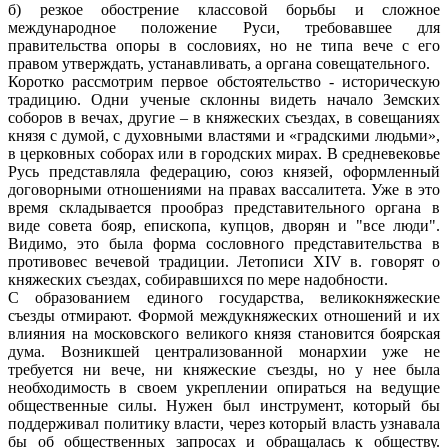
б) резкое обострение классовой борьбы и сложное
международное положение Руси, требовавшее для
правительства опоры в сословиях, но не типа вече с его
правом утверждать, устанавливать, а органа совещательного.
Коротко рассмотрим первое обстоятельство - историческую
традицию. Одни ученые склонны видеть начало Земских
соборов в вечах, другие – в княжеских съездах, в совещаниях
князя с думой, с духовными властями и «градскими людьми»,
в церковных соборах или в городских мирах. В средневековье
Русь представляла федерацию, союз князей, оформленный
договорными отношениями на правах вассалитета. Уже в это
время складывается прообраз представительного органа в
виде совета бояр, епископа, купцов, дворян и "все люди".
Видимо, это была форма сословного представительства в
противовес вечевой традиции. Летописи XIV в. говорят о
княжеских съездах, собиравшихся по мере надобности.
С образованием единого государства, великокняжеские
съезды отмирают. Формой междукняжеских отношений и их
влияния на московского великого князя становится боярская
дума. Возникшей централизованной монархии уже не
требуется ни вече, ни княжеские съезды, но у нее была
необходимость в своем укреплении опираться на ведущие
общественные силы. Нужен был инструмент, который бы
поддерживал политику власти, через который власть узнавала
бы об общественных запросах и обращалась к обществу.