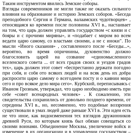
Таким инструментом явились Земские соборы.
Взгляды современников не могли также не оказать сильного
влияния на образование и историю Земских соборов. «Беседа
преподобного Сергия и Германа, валаамских чудотворцев» ,
относящаяся ко времени после половины XVI в., настаивает
на том, что царь должен управлять государством «с князи и с
бояры и с прочими миряны», и «подабает с миром во всем
ведати царю самому, со властьми своими, а не с иноки". По
мысли «Иного сказания» , составленного после «Беседы...»,
вероятно, во время опричнины, духовенство должно
благословить царей на созвание «единомысленного
вселенского совета ... от всех градов своих и уездов градов
тех», царь должен этот совет «беспрестанно держати погодно
при cобя, и собя ото всяких людей и на всяк день их добра
распросити царю самому о всегоднем посту и о каянии миpa
сего и про всякое дело мира сего». Курбский, переписываясь с
Иваном Грозным, утверждал, что царю необходимо иметь при
себе «совет всенародных человек» . К сожалению, эти
свидетельства сохранились от довольно позднего времени, от
середины XVI в., но, несомненно, что подобные воззрения
существовали в умах людей даже раньше XVI в. Эти идеи есть
не что иное, как видоизменения тех взглядов дружинников
древней Руси, по которым князь был обязан совещаться со
своими воинами. Объединение Москвы, увеличение войск и
изменение в их организации и в управлении государством –