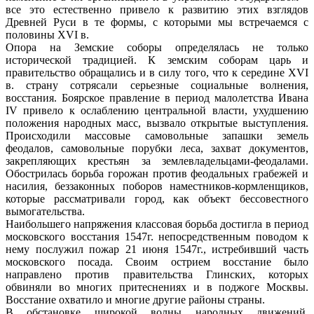
все это естественно привело к развитию этих взглядов
Древней Руси в те формы, с которыми мы встречаемся с
половины XVI в.
Опора на Земские соборы определялась не только
исторической традицией. К земским соборам царь и
правительство обращались и в силу того, что к середине XVI
в. страну сотрясали серьезные социальные волнения,
восстания. Боярское правление в период малолетства Ивана
IV привело к ослаблению центральной власти, ухудшению
положения народных масс, вызвало открытые выступления.
Происходили массовые самовольные запашки земель
феодалов, самовольные порубки леса, захват документов,
закрепляющих крестьян за землевладельцами-феодалами.
Обострилась борьба горожан против феодальных грабежей и
насилия, беззаконных поборов наместников-кормленщиков,
которые рассматривали город, как объект бессовестного
вымогательства.
Наибольшего напряжения классовая борьба достигла в период
московского восстания 1547г. непосредственным поводом к
нему послужил пожар 21 июня 1547г., истребивший часть
московского посада. Своим острием восстание было
направлено против правительства Глинских, которых
обвиняли во многих притеснениях и в поджоге Москвы.
Восстание охватило и многие другие районы страны.
В обстановке широкой волны народных движений,