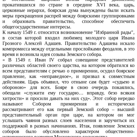
прокатившихся по стране в середине XVI века, царь,
церковные иерархи, боярская дума вынуждены были искать
меры прекращения распрей между боярскими группировками
и образовать правительство, способное обеспечить
общегосударственные интересы.
К началу 1549 г. относится возникновение "Избранной рады",
в состав которой входил любимец молодого царя Ивана
Грозного Алексей Адашев. Правительство Адашева искало
компромисса между отдельными прослойками феодалов, в это
время и возникла идея созыва Земского собора.
« В 1549 г. Иван IV собрал совещание представителей
различных областей своего царства, на котором обратился ко
всем представителям с речью о примирении, осудил боярское
правление, как «неправедное», и призвал к совместным
действиям. Царь объявил, что отныне сам будет «судьею и
обороною» для всех. Бояре в свою очередь покаялись,
обещали «служити ему государю… вправду, безо всякия
хитрости» и просили давать на них суд». Этот собор нередко
называют Собором примирения и исторически
рассматривают его как первый Земский собор – высший
представительный орган при царе, на котором он мог
услышать чаяния разных слоев населения и заручиться их
поддержкой в разных начинаниях. Итак, появление Земских
соборов было обусловлено характером общественно-
исторического развития Московского государства.