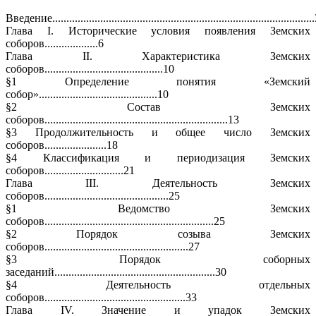
Введение............................................................................................
Глава I. Исторические условия появления Земских
соборов...................6
Глава II. Характеристика Земских
соборов..........................................10
§1 Определение понятия «Земский
собор»..........................................10
§2 Состав Земских
соборов.................................................................13
§3 Продолжительность и общее число Земских
соборов......................18
§4 Классификация и периодизация Земских
соборов............................21
Глава III. Деятельность Земских
соборов............................................25
§1 Ведомство Земских
соборов............................................................25
§2 Порядок созыва Земских
соборов...................................................27
§3 Порядок соборных
заседаний.........................................................30
§4 Деятельность отдельных
соборов..................................................33
Глава IV. Значение и упадок Земских