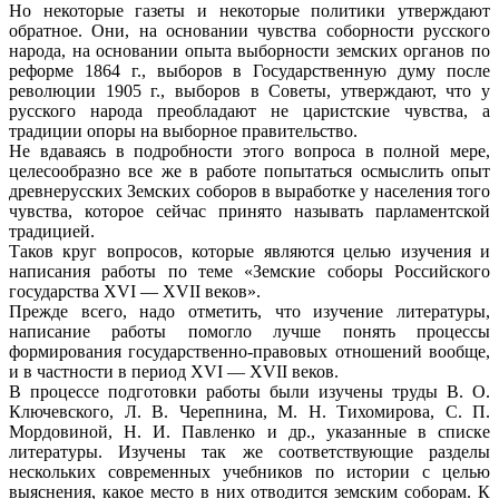
Но некоторые газеты и некоторые политики утверждают
обратное. Они, на основании чувства соборности русского
народа, на основании опыта выборности земских органов по
реформе 1864 г., выборов в Государственную думу после
революции 1905 г., выборов в Советы, утверждают, что у
русского народа преобладают не царистские чувства, а
традиции опоры на выборное правительство.
Не вдаваясь в подробности этого вопроса в полной мере,
целесообразно все же в работе попытаться осмыслить опыт
древнерусских Земских соборов в выработке у населения того
чувства, которое сейчас принято называть парламентской
традицией.
Таков круг вопросов, которые являются целью изучения и
написания работы по теме «Земские соборы Российского
государства XVI — XVII веков».
Прежде всего, надо отметить, что изучение литературы,
написание работы помогло лучше понять процессы
формирования государственно-правовых отношений вообще,
и в частности в период XVI — XVII веков.
В процессе подготовки работы были изучены труды В. О.
Ключевского, Л. В. Черепнина, М. Н. Тихомирова, С. П.
Мордовиной, Н. И. Павленко и др., указанные в списке
литературы. Изучены так же соответствующие разделы
нескольких современных учебников по истории с целью
выяснения, какое место в них отводится земским соборам. К