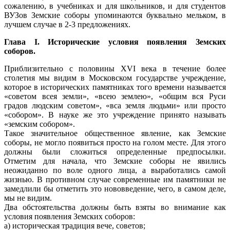
сожалению, в учебниках и для школьников, и для студентов
ВУЗов Земские соборы упоминаются буквально мельком, в
лучшем случае в 2-3 предложениях.
Глава I. Исторические условия появления Земских
соборов.
Приблизительно с половины XVI века в течение более
столетия мы видим в Московском государстве учреждение,
которое в исторических памятниках того времени называется
«советом всея земли», «всею землею», «общим вся Руси
градов людским советом», «вса земля людьми» или просто
«собором». В науке же это учреждение принято называть
«земским собором».
Такое значительное общественное явление, как Земские
соборы, не могло появиться просто на голом месте. Для этого
должны были сложиться определенные предпосылки.
Отметим для начала, что Земские соборы не явились
неожиданно по воле одного лица, а выработались самой
жизнью. В противном случае современные им памятники не
замедлили бы отметить это нововведение, чего, в самом деле,
мы не видим.
Два обстоятельства должны быть взяты во внимание как
условия появления Земских соборов:
а) историческая традиция вече, советов;