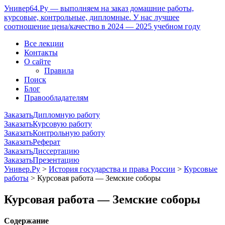
Универ64.Ру — выполняем на заказ домашние работы,
курсовые, контрольные, дипломные. У нас лучшее
соотношение цена/качество в 2024 — 2025 учебном году
Все лекции
Контакты
О сайте
Правила
Поиск
Блог
Правообладателям
Заказать
Дипломную работу
Заказать
Курсовую работу
Заказать
Контрольную работу
Заказать
Реферат
Заказать
Диссертацию
Заказать
Презентацию
Универ.Ру
>
История государства и права России
>
Курсовые
работы
> Курсовая работа — Земские соборы
Курсовая работа — Земские соборы
Содержание