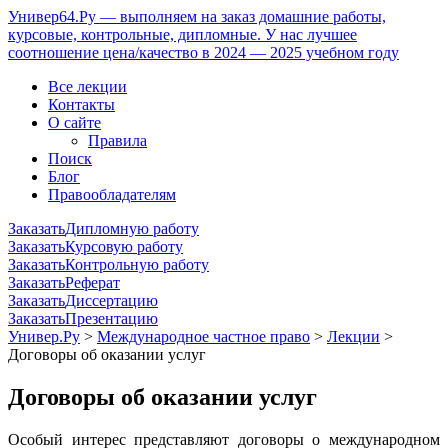
Универ64.Ру — выполняем на заказ домашние работы,
курсовые, контрольные, дипломные. У нас лучшее
соотношение цена/качество в 2024 — 2025 учебном году
Все лекции
Контакты
О сайте
Правила
Поиск
Блог
Правообладателям
Заказать
Дипломную работу
Заказать
Курсовую работу
Заказать
Контрольную работу
Заказать
Реферат
Заказать
Диссертацию
Заказать
Презентацию
Универ.Ру
>
Международное частное право
>
Лекции
>
Договоры об оказании услуг
Договоры об оказании услуг
Особый интерес представляют договоры о международном