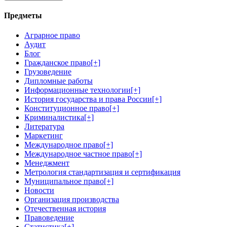
Предметы
Аграрное право
Аудит
Блог
Гражданское право
[+]
Грузоведение
Дипломные работы
Информационные технологии
[+]
История государства и права России
[+]
Конституционное право
[+]
Криминалистика
[+]
Литература
Маркетинг
Международное право
[+]
Международное частное право
[+]
Менеджмент
Метрология стандартизация и сертификация
Муниципальное право
[+]
Новости
Организация производства
Отечественная история
Правоведение
Статистика
[+]