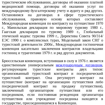
туристическом обслуживании, договоры об оказании платной
медицинской помощи, договоры об оказании услуг по
международному бухгалтерскому учету и аудиту и ряд других.
Остановимся на договорах в сфере туристического
обслуживания, правовую основу которых составляют
Международная конвенция по контракту на путешествие 1970
г., Манильская декларация по мировому туризму 1980 г.,
Гаагская декларация по туризму 1989 г., Глобальный
этический кодекс туризма 1999 г., Директива Совета 90/314/
ЕЭС 1990 г. о комплексных турах, Модельный закон СНГ о
туристской деятельности 2006г., Международная гостиничная
конвенция касательно заключения контрактов владельцами
гостиниц и турагентами 1979 г. и ряд других документов.
Брюссельская конвенция, вступившая в силу в 1976 г. является
единственным универсальным
международным договором
,
регулирующим туристские контракты двух типов:
организованный туристский контракт и посреднический
туристский контракт. Она регулирует контракт на
путешествие (контракт на организацию путешествия либо
посреднический контракт на продажу путешествия),
заключенный организатором путешествия или его
посредником, если постоянная резиденция организатора
путешествия или учреждение посредника находятся в
государстве, присоединившемся к Конвенции.